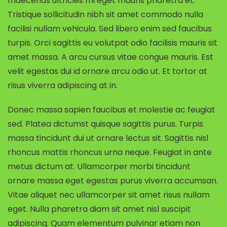
maecenas ultricies mi eget mauris pharetra et.
Tristique sollicitudin nibh sit amet commodo nulla
facilisi nullam vehicula. Sed libero enim sed faucibus
turpis. Orci sagittis eu volutpat odio facilisis mauris sit
amet massa. A arcu cursus vitae congue mauris. Est
velit egestas dui id ornare arcu odio ut. Et tortor at
risus viverra adipiscing at in.
Donec massa sapien faucibus et molestie ac feugiat
sed. Platea dictumst quisque sagittis purus. Turpis
massa tincidunt dui ut ornare lectus sit. Sagittis nisl
rhoncus mattis rhoncus urna neque. Feugiat in ante
metus dictum at. Ullamcorper morbi tincidunt
ornare massa eget egestas purus viverra accumsan.
Vitae aliquet nec ullamcorper sit amet risus nullam
eget. Nulla pharetra diam sit amet nisl suscipit
adipiscing. Quam elementum pulvinar etiam non