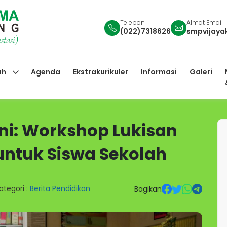
Telepon
Almat Email
(022)7318626
smpvijay
ah
Agenda
Ekstrakurikuler
Informasi
Galeri
ni: Workshop Lukisan
untuk Siswa Sekolah
ategori :
Berita Pendidikan
Bagikan