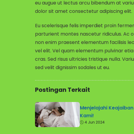
eu augue ut lectus arcu bibendum at variu
dolor sit amet consectetur adipiscing elit.
Eu scelerisque felis imperdiet proin ferm
parturient montes nascetur ridiculus. Ac o
non enim praesent elementum facilisis leo
vel elit. Vel quam elementum pulvinar etia
cras. Sed risus ultricies tristique nulla. Va
sed velit dignissim sodales ut eu.
Postingan Terkait
Menjelajahi Keajaiban
Kami!
4 Jun 2024