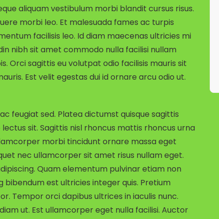
eque aliquam vestibulum morbi blandit cursus risus.
uere morbi leo. Et malesuada fames ac turpis
entum facilisis leo. Id diam maecenas ultricies mi
udin nibh sit amet commodo nulla facilisi nullam
. Orci sagittis eu volutpat odio facilisis mauris sit
ris. Est velit egestas dui id ornare arcu odio ut.
c feugiat sed. Platea dictumst quisque sagittis
 lectus sit. Sagittis nisl rhoncus mattis rhoncus urna
Ullamcorper morbi tincidunt ornare massa eget
quet nec ullamcorper sit amet risus nullam eget.
t adipiscing. Quam elementum pulvinar etiam non
g bibendum est ultricies integer quis. Pretium
r. Tempor orci dapibus ultrices in iaculis nunc.
diam ut. Est ullamcorper eget nulla facilisi. Auctor