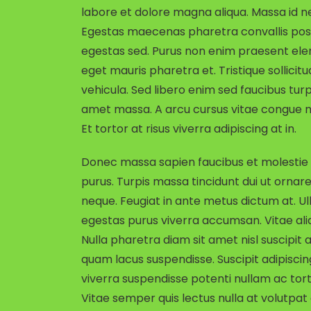
labore et dolore magna aliqua. Massa id n
Egestas maecenas pharetra convallis pos
egestas sed. Purus non enim praesent elem
eget mauris pharetra et. Tristique sollicit
vehicula. Sed libero enim sed faucibus turpis
amet massa. A arcu cursus vitae congue mau
Et tortor at risus viverra adipiscing at in.
Donec massa sapien faucibus et molestie a
purus. Turpis massa tincidunt dui ut ornare
neque. Feugiat in ante metus dictum at. 
egestas purus viverra accumsan. Vitae ali
Nulla pharetra diam sit amet nisl suscipi
quam lacus suspendisse. Suscipit adipiscin
viverra suspendisse potenti nullam ac torto
Vitae semper quis lectus nulla at volutpat 