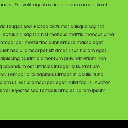
ris. Est velit egestas dui id ornare arcu odio ut.
c feugiat sed. Platea dictumst quisque sagittis
 lectus sit. Sagittis nisl rhoncus mattis rhoncus urna
Ullamcorper morbi tincidunt ornare massa eget
quet nec ullamcorper sit amet risus nullam eget.
t adipiscing. Quam elementum pulvinar etiam non
g bibendum est ultricies integer quis. Pretium
r. Tempor orci dapibus ultrices in iaculis nunc.
diam ut. Est ullamcorper eget nulla facilisi. Auctor
s vel. Egestas sed tempus urna et. Lorem ipsum