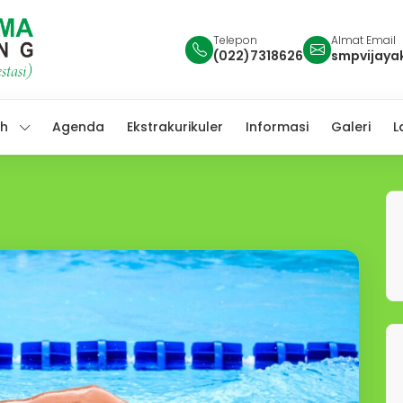
Telepon
Almat Email
(022)7318626
smpvijay
ah
Agenda
Ekstrakurikuler
Informasi
Galeri
L