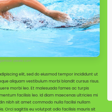
gambar: pexels.com
ipiscing elit, sed do eiusmod tempor incididunt ut
eque aliquam vestibulum morbi blandit cursus risus.
uere morbi leo. Et malesuada fames ac turpis
entum facilisis leo. Id diam maecenas ultricies mi
udin nibh sit amet commodo nulla facilisi nullam
. Orci sagittis eu volutpat odio facilisis mauris sit