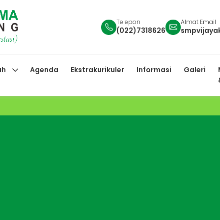
Telepon
Almat Email
(022)7318626
smpvijay
ah
Agenda
Ekstrakurikuler
Informasi
Galeri